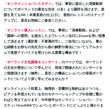
「
オンラインショパンスタディ」
では、事前に提出した演奏動画
についてポーランドの著名な先生（1名）より講評を頂けます。楽
譜を見てもOK！本番直前の仕上げに、普段のレッスンのステップ
アップに、是非お気軽にご参加ください。
「
オンライン個人レッスン」
では、事前に「演奏動画」および
「講師への質問」を提出した上でレッスン当日にZoomを用い指導
して頂きます（通訳要・不要選択可）。ご自宅にいながら、豊か
な経験をお持ちの先生方から曲の解釈や奏法についてリアルタイ
ムで直接アドバイスを受けられる貴重な機会です！
「
ポーランド文化講座＆コンサート」
のページでは、ポーランド
の文化や歴史について学んだり、現地で開催されたコンサートを
ご視聴頂けます（無料）。是非この機会にショパンの母国ポーラ
ンドについてより深く学んでみませんか？
オンラインという性質上、物理的・音響的な制約はありつつも、
ピアノを学習されている方のモチベーションアップや目標に繋が
ればと考えております。今年後半はオンライン・ショパン・フェ
スティバルinASIAでショパンとポーランドにどっぷりと漬かりま