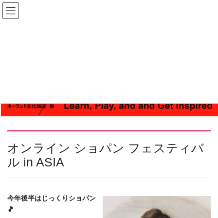
コ
ナ
【ログイン】
ン
ビ
テ
ゲ
ン
ー
ツ
シ
へ
ョ
ス
ン
キ
に
ッ
移
プ
動
オンライン ショパン フェスティバ
ル in ASIA
今年後半はじっくりショパン
🎵