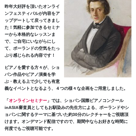
昨年大好評を頂いたオンライ
ンフェスティバルが内容をア
ップデートして戻ってきまし
た！気軽に参加できるセミナ
ーから本格的なレッスンま
で、ご自宅にいながらにし
て、ポーランドの空気をたっ
ぷり感じられる内容です！
ピアノを愛する方々が、ショ
パン作品やピアノ演奏を学
ぶ・教える上で少しでも有意
義なイベントとなるよう、４つの様々な企画をご用意しました。
「
オンラインセミナー
」では、ショパン国際ピアノコンクール
inASIA審査員としてもお馴染みの先生方による、ポーランドやシ
ョパンに関するテーマに基づいた約30分のレクチャーをご視聴頂
けます。オンデマンド配信ですので、期間中ならお好きな時間に
何度でもご視聴可能です。