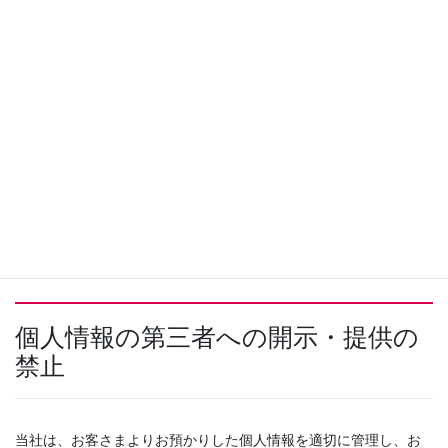
当社が制作・発売・販売協力するソフトウェア（CD・
DVD・楽譜等:以下、当社ソフトウェア）に関する広告宣伝
物・ご案内・各種書類・商品等の送付
当社ソフトウェアの協賛企業の広告宣伝物の送付
ショパン国際ピアノコンクールinASIAにおける各種印刷物
（プログラム等）の作成、および審査結果の公表
各種アンケート調査の依頼
その他上記に付帯する事業、および、新しいサービスの開
発・運用のご案内の送付
個人情報の第三者への開示・提供の
禁止
当社は、お客さまよりお預かりした個人情報を適切に管理し、お