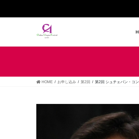
コ
ナ
ン
ビ
テ
ゲ
ン
ー
H
ツ
シ
へ
ョ
ス
ン
キ
に
ッ
移
プ
動
HOME
お申し込み
第2回
第2回 シュチェパン・コ