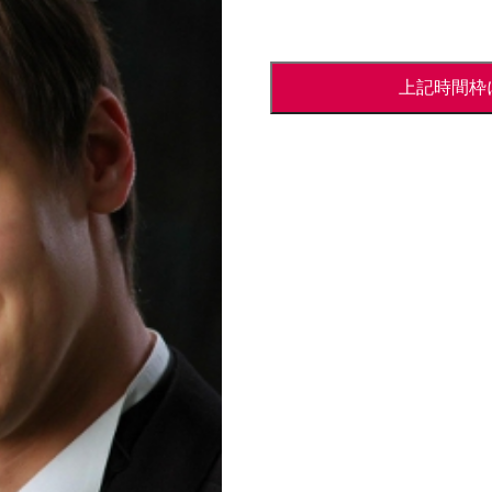
第
上記時間枠
2
回
シ
ュ
チ
ェ
パ
ン・
コ
ン
チ
ャ
ル
先
生