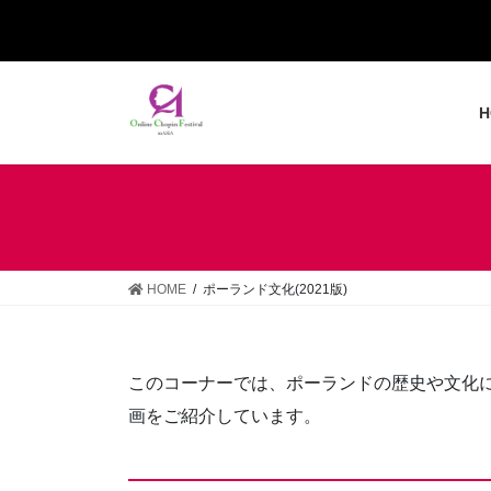
コ
ナ
ン
ビ
テ
ゲ
ン
ー
H
ツ
シ
へ
ョ
ス
ン
キ
に
ッ
移
プ
動
HOME
ポーランド文化(2021版)
このコーナーでは、ポーランドの歴史や文化に
画をご紹介しています。